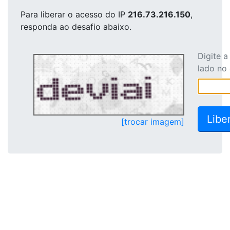
Para liberar o acesso
do IP
216.73.216.150
,
responda ao desafio abaixo.
Digite 
lado no
[trocar imagem]